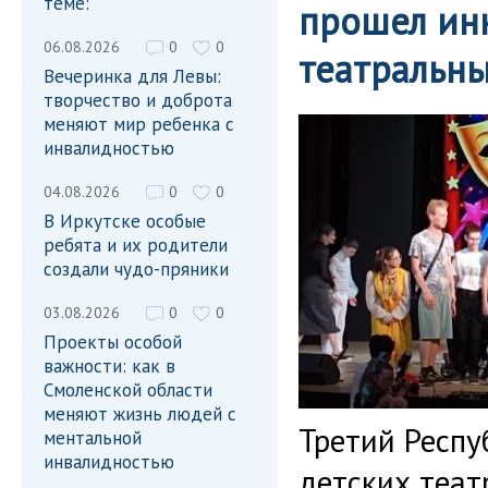
теме:
прошел ин
06.08.2026
0
0
театральн
Вечеринка для Левы:
творчество и доброта
меняют мир ребенка с
инвалидностью
04.08.2026
0
0
В Иркутске особые
ребята и их родители
создали чудо-пряники
03.08.2026
0
0
Проекты особой
важности: как в
Смоленской области
меняют жизнь людей с
Третий Респ
ментальной
инвалидностью
детских теат