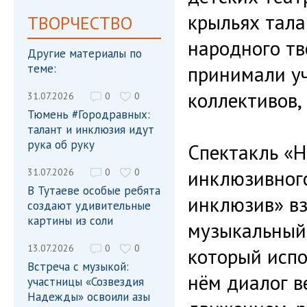
крыльях тала
ТВОРЧЕСТВО
народного тв
Другие материалы по
теме:
принимали у
коллективов,
31.07.2026
0
0
Тюмень #Городравных:
талант и инклюзия идут
рука об руку
Спектакль «
инклюзивного
31.07.2026
0
0
В Тутаеве особые ребята
инклюзив» вз
создают удивительные
картины из соли
музыкальный 
13.07.2026
0
0
который испо
Встреча с музыкой:
нём диалог ве
участницы «Созвездия
Надежды» освоили азы