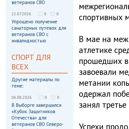
ветеранов СВО
межрегиональ
22.07.2026
0
0
спортивных м
Упрощено получение
санаторных путевок для
ветеранов СВО с
В мае на меж
инвалидностью
атлетике сре
СПОРТ ДЛЯ
прошедших в 
ВСЕХ
завоевали ме
Другие материалы по
метании копь
теме:
одержал побе
06.08.2026
0
0
занял третье 
В Выборге завершился
«Кубок Защитников
Отечества» для
ветеранов СВО Северо-
Успехи продо