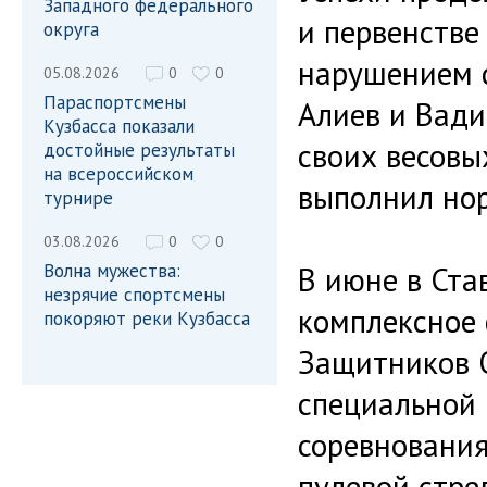
Западного федерального
и первенстве
округа
нарушением с
05.08.2026
0
0
Параспортсмены
Алиев и Вади
Кузбасса показали
своих весовы
достойные результаты
на всероссийском
выполнил нор
турнире
03.08.2026
0
0
Волна мужества:
В июне в Ста
незрячие спортсмены
комплексное 
покоряют реки Кузбасса
Защитников О
специальной 
соревнования
пулевой стрел