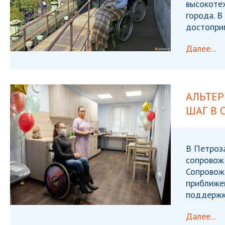
высокоте
города. 
достоприм
Далее...
АЛЬТЕ
ШАГ В
В Петроз
сопровож
Сопровож
приближен
поддержк
Далее...