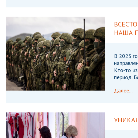
ВСЕСТ
НАША Г
В 2023 го
направлен
Кто-то из
период. Б
Далее...
УНИКА