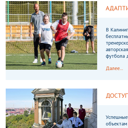
АДАПТ
В Калиниг
бесплатн
тренерск
авторска
футбола 
Далее...
ДОСТУП
Успешные 
объектам 