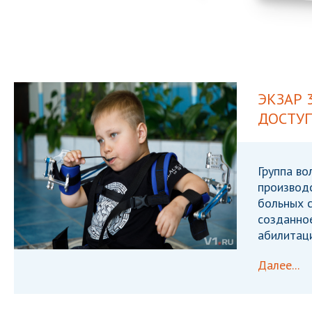
ЭКЗАР 
ДОСТУ
Группа во
производ
больных с
созданно
абилитаци
Далее...