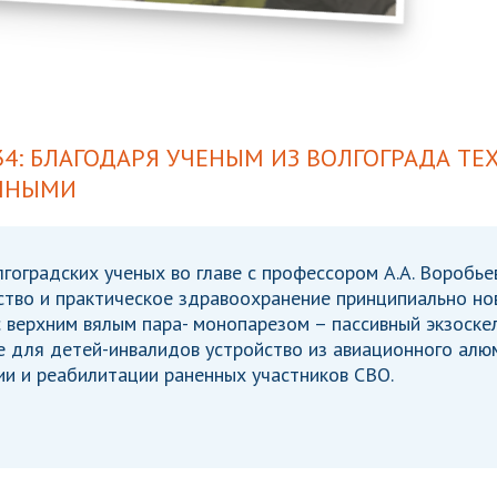
34: БЛАГОДАРЯ УЧЕНЫМ ИЗ ВОЛГОГРАДА Т
ПНЫМИ
лгоградских ученых во главе с профессором А.А. Воробь
ство и практическое здравоохранение принципиально но
 верхним вялым пара- монопарезом – пассивный экзоске
е для детей-инвалидов устройство из авиационного ал
и и реабилитации раненных участников СВО.