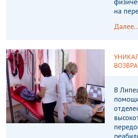
физиче
на пер
Далее..
УНИКА
ВОЗВР
В Липе
помощи
отделе
высоко
передо
реабил