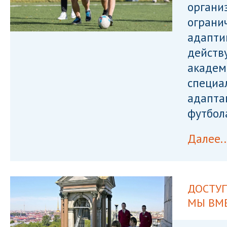
органи
ограни
адапти
действ
академ
специа
адапта
футбол
Далее..
ДОСТУП
МЫ ВМ