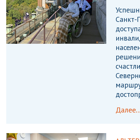
Успешн
Санкт-
доступ
инвали
населе
решени
счастл
Северн
маршру
достоп
Далее..