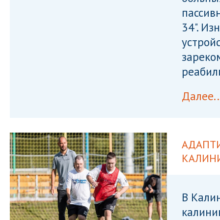
пассив
34". И
устрой
зареко
реабил
Далее..
АДАПТ
КАЛИН
В Кали
калини