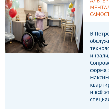
АЛЬТЕР
МЕНТА
САМОС
В Петр
обслуж
технол
инвали
Сопров
форма 
максим
кварти
и всё э
специа