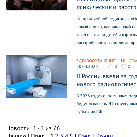
психическими расст
Центр лечебной педагогики «О
новый проект, направленный н
качества жизни детей и взросл
расстройствами, в том числе п
ЗДРАВООХРАНЕНИЕ
ИННОВ
20.04.2026
0
0
В России ввели за го
нового радиологичес
В 2026 году современным рад
будут оснащены 42 структурны
субъектах РФ
Новости: 1 - 3 из 76
Начало | Пред. |
1
2
3
4
5
|
След.
|
Конец