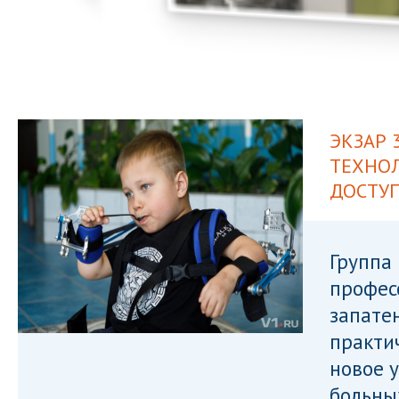
ЭКЗАР 
ТЕХНОЛ
ДОСТУ
Группа 
профес
запате
практи
новое 
больны