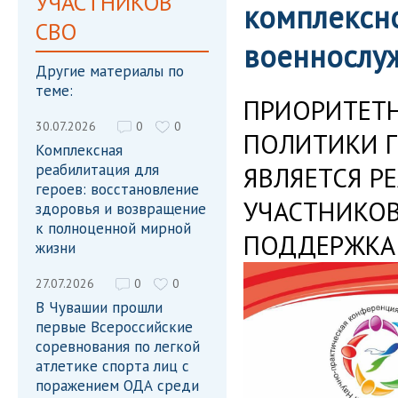
УЧАСТНИКОВ
комплексн
СВО
военнослуж
Другие материалы по
теме:
ПРИОРИТЕТ
30.07.2026
0
0
ПОЛИТИКИ Г
Комплексная
реабилитация для
ЯВЛЯЕТСЯ Р
героев: восстановление
УЧАСТНИКОВ
здоровья и возвращение
к полноценной мирной
ПОДДЕРЖКА 
жизни
27.07.2026
0
0
В Чувашии прошли
первые Всероссийские
соревнования по легкой
атлетике спорта лиц с
поражением ОДА среди