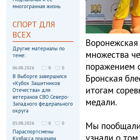
многогранная жизнь
СПОРТ ДЛЯ
ВСЕХ
Воронежская 
Другие материалы по
множества че
теме:
поражением о
06.08.2026
0
0
Бронская бле
В Выборге завершился
«Кубок Защитников
итогам сорев
Отечества» для
ветеранов СВО Северо-
медали.
Западного федерального
округа
Мы пообщалис
05.08.2026
0
0
Параспортсмены
узнали о том,
Кузбасса показали