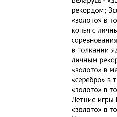
Беларусь - «
рекордом; Вс
«золото» в т
копья с личн
соревнования
в толкании я
личным рекор
«золото» в м
«серебро» в 
«золото» в т
Летние игры 
«золото» в т