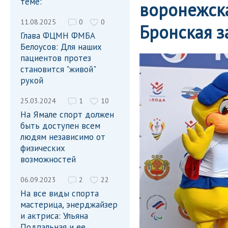
теме:
воронежска
11.08.2025
0
0
Бронская 
Глава ФЦМН ФМБА
Белоусов: Для наших
пациентов протез
становится "живой"
рукой
25.03.2024
1
10
На Ямале спорт должен
быть доступен всем
людям независимо от
физических
возможностей
06.09.2023
2
22
На все виды спорта
мастерица, энерджайзер
и актриса: Ульяна
Подпальная и ее