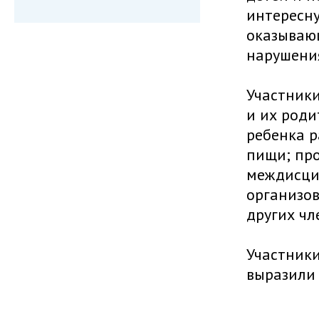
интересну
оказывающ
нарушения
Участники
и их роди
ребенка р
пищи; про
междисци
организов
других чл
Участник
выразили 