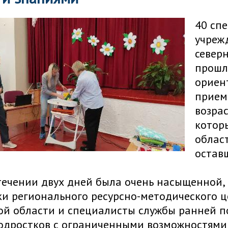
40 сп
учреж
север
прошл
ориен
прием
возра
котор
облас
остав
течении двух дней была очень насыщенной, 
и регионального ресурсно-методического 
кой области и специалисты службы ранней 
одростков с ограниченными возможностями 