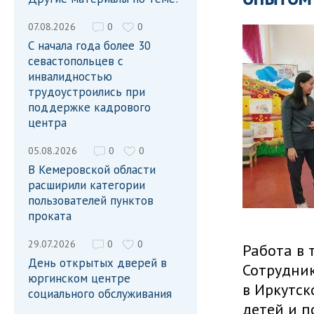
07.08.2026
0
0
С начала года более 30
севастопольцев с
инвалидностью
трудоустроились при
поддержке кадрового
центра
05.08.2026
0
0
В Кемеровской области
расширили категории
пользователей пунктов
проката
29.07.2026
0
0
Работа в 
День открытых дверей в
Сотрудник
юргинском центре
в Иркутс
социального обслуживания
детей и п