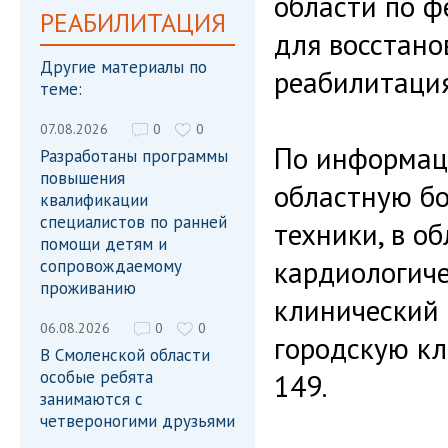
области по 
РЕАБИЛИТАЦИЯ
для восстано
Другие материалы по
реабилитация
теме:
07.08.2026
0
0
По информаци
Разработаны программы
повышения
областную б
квалификации
специалистов по ранней
техники, в о
помощи детям и
кардиологиче
сопровождаемому
проживанию
клинический 
06.08.2026
0
0
городскую к
В Смоленской области
особые ребята
149.
занимаются с
четвероногими друзьями