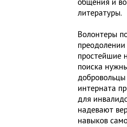
общения и во
литературы.
Волонтеры п
преодолении
простейшие 
поиска нужны
добровольцы
интерната пр
для инвалидо
надевают ве
навыков само