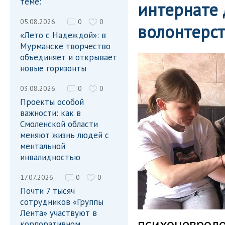
теме:
интернате 
05.08.2026
0
0
волонтерс
«Лето с Надеждой»: в
Мурманске творчество
объединяет и открывает
новые горизонты
03.08.2026
0
0
Проекты особой
важности: как в
Смоленской области
меняют жизнь людей с
ментальной
инвалидностью
17.07.2026
0
0
Почти 7 тысяч
сотрудников «Группы
Лента» участвуют в
психоневроло
корпоративном