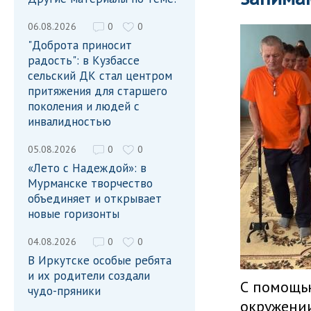
06.08.2026
0
0
"Доброта приносит
радость": в Кузбассе
сельский ДК стал центром
притяжения для старшего
поколения и людей с
инвалидностью
05.08.2026
0
0
«Лето с Надеждой»: в
Мурманске творчество
объединяет и открывает
новые горизонты
04.08.2026
0
0
В Иркутске особые ребята
и их родители создали
С помощью
чудо-пряники
окружении