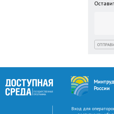
Остави
ОТПРАВ
Минтру
России
Вход для операторо