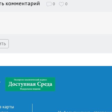
ть комментарий
0
0
ИТЬ
д
в карты