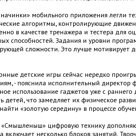
«начинки» мобильного приложения легли т
еские алгоритмы, контролирующие движени
нно в качестве тренажера и тестера для о
ных способностей. Задания и уровни прогр
рующей сложности. Это лучше мотивирует д
онные детские игры сейчас нередко проиг
иям, - пояснила исполнительный директор 
ное использование гаджетов уже с раннего
ь детей, что замедляет их физическое раз
найти «золотую середину» в процессе обуче
е «Смышленыш» цифровую технику дополняю
 включает несколько блоков занятий. Твор