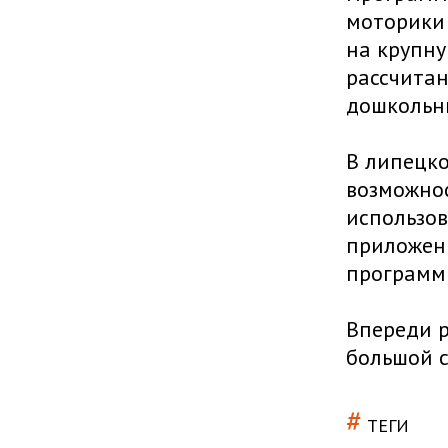
моторики 
на крупну
рассчитан
дошкольн
В липецк
возможнос
использо
приложени
программы
Впереди р
большой с
#
ТЕГИ