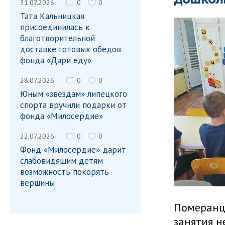
31.07.2026
0
0
Тата Кальницкая
присоединилась к
благотворительной
доставке готовых обедов
фонда «Дари еду»
28.07.2026
0
0
Юным «звёздам» липецкого
спорта вручили подарки от
фонда «Милосердие»
22.07.2026
0
0
Фонд «Милосердие» дарит
слабовидящим детям
возможность покорять
вершины
Померанце
занятия 