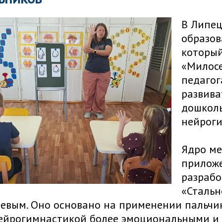
В Липец
образов
которы
«Милосе
педагог
развива
дошколь
нейроги
Ядро ме
приложе
разрабо
«Стальн
вым. Оно основано на применении пальчико
нейрогимнастикой более эмоциональными и 