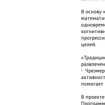
В основу 
математич
одновреме
когнитив
прогресси
целей.
«Традици
развлечен
- Чрезмер
активност
помогает 
В проект
Программа