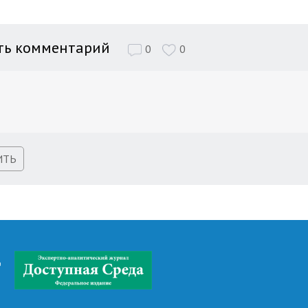
ть комментарий
0
0
ИТЬ
д