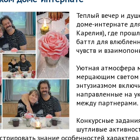
Теплый вечер и душ
доме-интернате для
Карелия), где прош
баттл для влюбленн
чувств и взаимопон
Уютная атмосфера 
мерцающим светом с
энтузиазмом включ
направленные на ук
между партнерами.
Конкурсные задани
шутливые активнос
трировать знание особенностей характера 