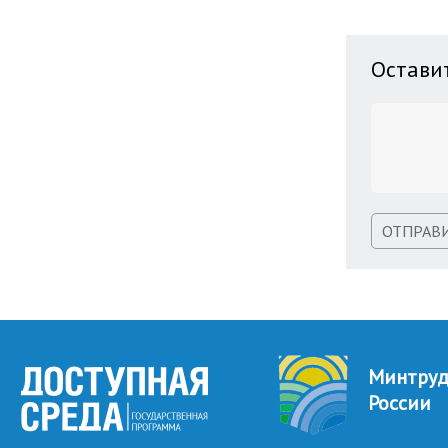
Остави
ОТПРАВ
Минтру
России