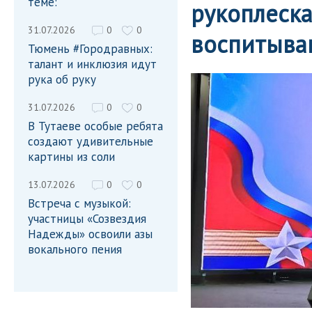
теме:
рукоплеска
31.07.2026
0
0
воспитыва
Тюмень #Городравных:
талант и инклюзия идут
рука об руку
31.07.2026
0
0
В Тутаеве особые ребята
создают удивительные
картины из соли
13.07.2026
0
0
Встреча с музыкой:
участницы «Созвездия
Надежды» освоили азы
вокального пения