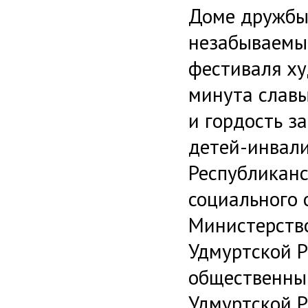
Доме дружбы
незабываемый
фестиваля ху
минута слав
и гордость з
детей-инвали
Республикан
социального 
Министерство
Удмуртской Р
общественны
Удмуртской Р