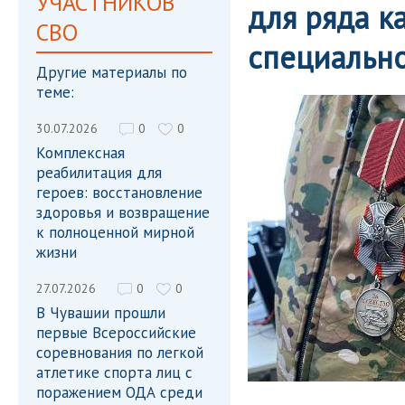
УЧАСТНИКОВ
для ряда к
СВО
специальн
Другие материалы по
теме:
30.07.2026
0
0
Комплексная
реабилитация для
героев: восстановление
здоровья и возвращение
к полноценной мирной
жизни
27.07.2026
0
0
В Чувашии прошли
первые Всероссийские
соревнования по легкой
атлетике спорта лиц с
поражением ОДА среди