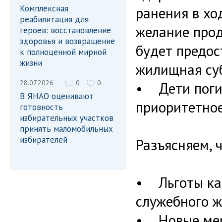
Комплексная
ранения в хо
реабилитация для
желание прод
героев: восстановление
здоровья и возвращение
будет предос
к полноценной мирной
жизни
жилищная су
28.07.2026
0
0
• Дети погиб
В ЯНАО оценивают
приоритетное
готовность
избирательных участков
принять маломобильных
избирателей
Разъясняем, ч
• Льготы кас
служебного ж
• Новые мер