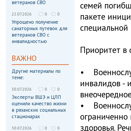
ветеранов СВО
семей погибш
пакете иници
22.07.2026
0
0
Упрощено получение
специальной 
санаторных путевок для
ветеранов СВО с
инвалидностью
Приоритет в 
ВАЖНО
• Военнослу
Другие материалы по
теме:
инвалидов - 
30.07.2026
0
0
внеочередное
Эксперты ВШЭ и ЦЛП
• Военнослу
оценили качество жизни
в рязанских социальных
ограниченно 
стационарах
здоровья. Реч
30.07.2026
0
0