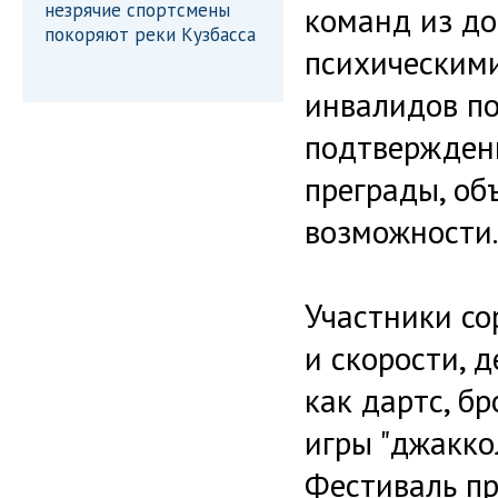
незрячие спортсмены
команд из до
покоряют реки Кузбасса
психическим
инвалидов по
подтверждени
преграды, об
возможности.
Участники со
и скорости, 
как дартс, бр
игры "джаккол
Фестиваль п