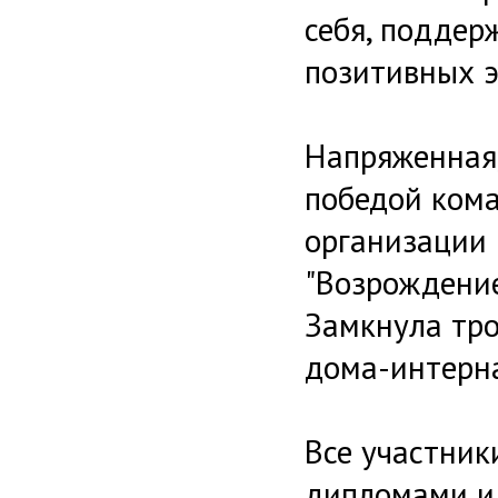
себя, поддер
позитивных 
Напряженная,
победой ком
организации 
"Возрождение
Замкнула тро
дома-интерна
Все участник
дипломами и 