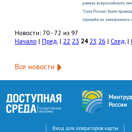
рамках всероссийского зи
"Сила России", были прове
стрельбе из электронного 
Новости: 70 - 72 из 97
Начало
|
Пред.
|
22
23
24
25
26
|
След.
|
Все новости
Минтру
России
Вход для операторов карты