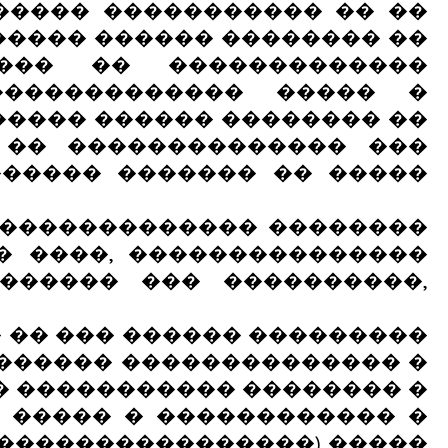
����� ����������� �� ��
����� ������ �������� ��
���� �� �������������
������������� ����� �
����� ������ �������� ��
 �� �������������� ���
����� ������� �� �����
�������������� ��������
� ����, ���������������
������ ��� ����������,
 �� ��� ������ ���������
������ �������������� �
� ����������� �������� �
 ����� � ������������ �
����������������) �����