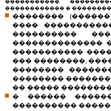
����������� �������
������������ � ��������
�������� (�����
���� ����������
���������� ���
�������������� �
����������� ���
��� ��������, ��
�������� ������
�������� �������
�� ����� �������
� ������ �����
���������� ������