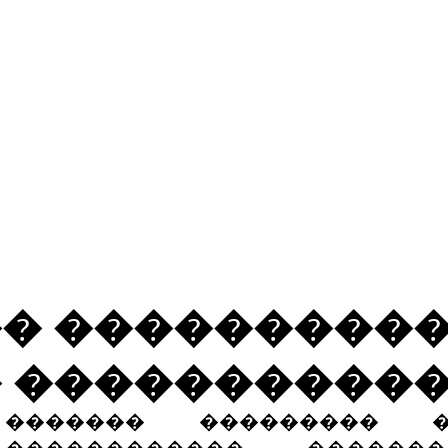
�������
�����
�������
� ���������
 ����������
������� ��������� �