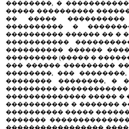
��������, � ����������
����� ���������� ������
�� ����� ���������� 
���������� � �������
���������� ������ �� � 
����������� ���������
���������� ������ ���
��������� (����� � �����
��� ������ ��������� �
��������, ��� ��������
�������� ��������, � 
��������� ������������ 
�������������� ����� � 
����������� � ������� 
���������� ����� ������
������� ��������������
����������������� ����