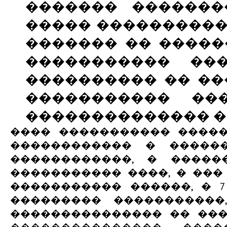
������� �������
����� ����������
������� �� �����
����������� ��
���������� �� ��
����������� ��
�������������� �
���� ����������� �����
������������ � ������
������������, � �����
����������� ����, � ��
����������� ������, � 
��������� �����������
��������������� �� ��