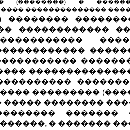
�� (��������) � �����
���� �������������� ����
�) �������� ������
�� ������������ ��
����������� ����
����������� �������
����������� ������
����� �������������
���������� �������
���� ��������� (���
� ����� �������� ��
�������� ������� 
�����, � ������� ��