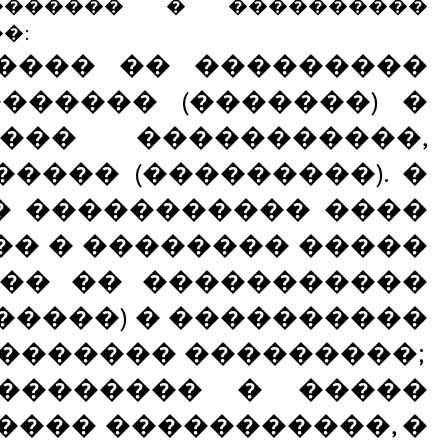
������� � ����������
�:
����� �� ���������
������ (�������) �
��� �����������,
��� (���������). �
� ����������� ����
�� � �������� �����
�� �� �����������
�����) � ����������
�������� ���������;
�������� � �����
���� �����������, �