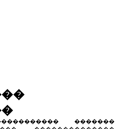
���
��
���������� �������