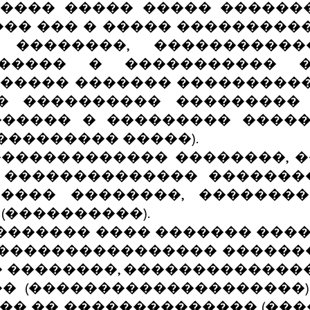
����� ����� ����� ������
�� ��� � ����� ���������
��������, ����������
����� � ����������� 
������ ������� ���������
� ���������� ���������
������ � ��������� �����
��������� �����).
������������� ��������, 
, �������������� �������
����� ��������, ��������
(����������).
������� ���� ������� ����
����������������� ������
 ��������, �������������
� (��������������������)
�� �� �������������� (���