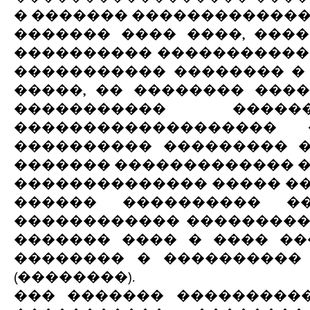
� ������� �������������
������� ���� ����, ���
���������� �����������
����������� �������� �
�����, �� �������� ���
����������� ����
�������������������
���������� ��������� �
������� ������������� 
�������������� ����� ���
������ ���������� ��
������������ �����������
������� ���� � ���� ��
�������� � ����������
(��������).
��� ������� ���������