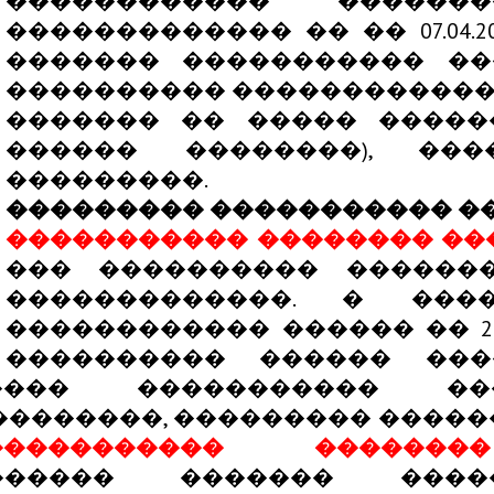
������������ �������
������������� �� �� 07.04.2008 
������� ����������� ��
���������� ������������
������� �� ����� �����
������ ��������), ����
���������.
��������� ����������� �
����������� �������� ��
��� ���������� ������
�������������. � ���
������������ ������ �� 24 �
���������� ������ ���
���� ����������� ��
�������, ��������� ������
����������� �������
������ ������� ����