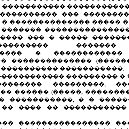
 ����������� �����������
����������� ��� ��������
 � �������������� ����� �
 ������� ���������������
����� ��� � ����� �������
���������� ������
 ���� � ������������
� �������������� (�����
����������� �����������.
���������� ��������� � 15
������� ���������, �
 ������ (�����, ���������
� �����������, � � ����
 �� ���� �� �����������
��� ���������������� ��