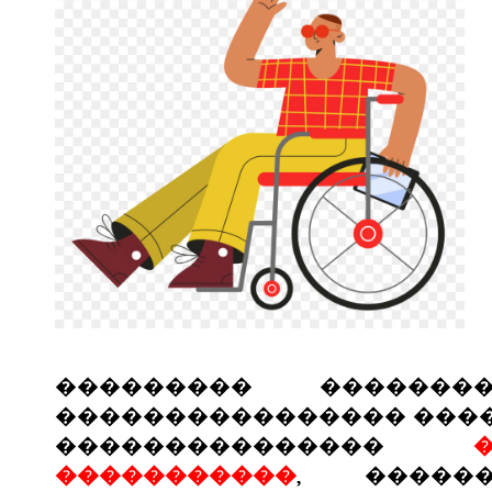
��������� �������
���������������� ����
���������������
�����������
, �����