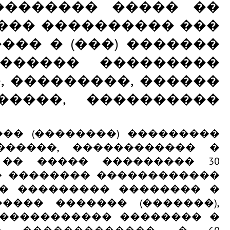
�������� ����� ��
��� ���������� ���
�� � (���) �������
������ ���������
 ���������, ������
�����, ����������
�� (��������) ���������
������, ������������ �
 �� ����� ��������� 30
� �������� ������������
�� ��������� �������� �
��� ������� (�������),
����������� �������� �