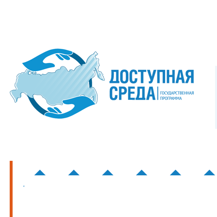
�����