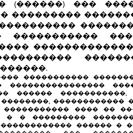
� (������) ��� ���
� ��������� ������
���������� ��������
� ����������� ���
���� �������������,
���������� ������
������.
��� ����������� �������
 ���������������� ���
�� ������ �����������,
� ��������, ������������ 
7 ����������� ���� �� �
, � � ��������� ��������
������������� ������ � �