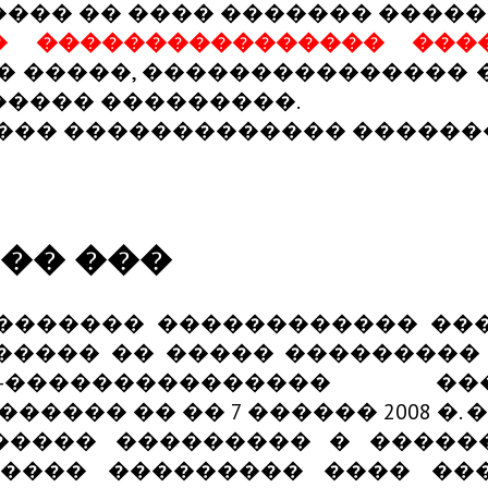
��� �� ���� ������� �����
� ���������������� ���
� �����, ��������������� 
���� ���������.
�� ������������� �������
�� ���
������� ������������ ��
����� �� ����� ��������� 
�-��������������� �
� �� �� 7 ������ 2008 �. � 2
������ ��������� � ����
����� ��������� ���� ��