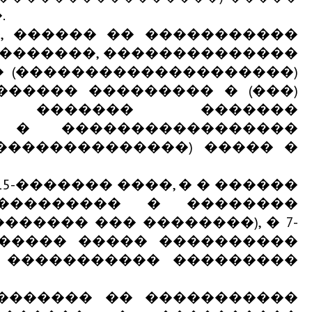
.
, ������ �� �����������
�������, ��������������
 (��������������������)
����� ��������� � (���)
� ������� �������
 � �����������������
��������������) ����� �
-������� ����, � � ������
���������� � ��������
����� ��� ��������), � 7-
������ ����� ����������
 ����������� ���������
������� �� �����������