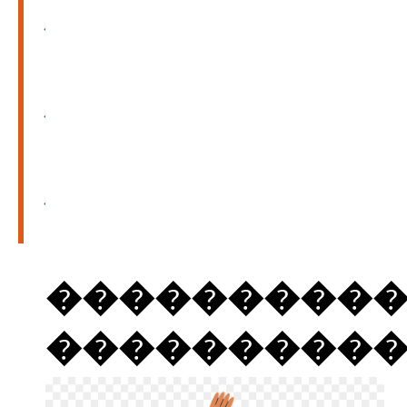
�����
�����
�����
����������
����������