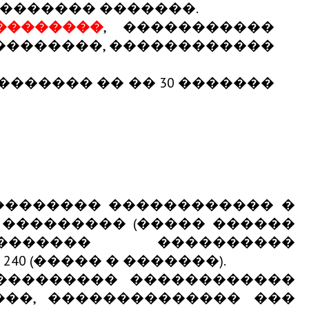
������� �������.
��������
, �����������
��������, ������������
������ �� �� 30 �������
�������� ������������ �
��������� (����� ������
�������� ����������
40 (����� � �������).
���������� ������������
���, �������������� ���