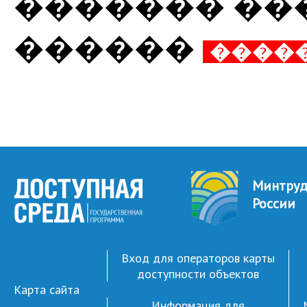
������� ��
������
����
Минтру
России
Вход для операторов карты
доступности объектов
Карта сайта
Информация для