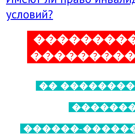
условий?
���������
���������
�� ��������
�������
������-�����