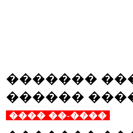
������� ��
������ ���
���� ��-����