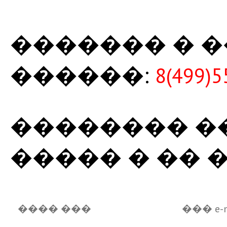
������� � 
������:
8(499)5
�������� �
����� � �� 