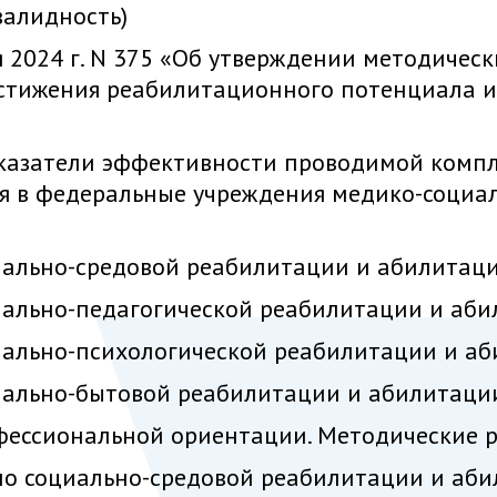
валидность)
 2024 г. N 375 «Об утверждении методичес
стижения реабилитационного потенциала и
оказатели эффективности проводимой комп
я в федеральные учреждения медико-социа
иально-средовой реабилитации и абилитац
иально-педагогической реабилитации и аб
иально-психологической реабилитации и а
иально-бытовой реабилитации и абилитаци
фессиональной ориентации. Методические
по социально-средовой реабилитации и аб